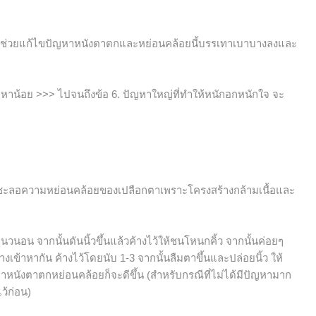
่จะช่วยแก้ไขปัญหาหนังตาตกและหย่อนคล้อยนี้บรรเทาเบาบางลงและ
ัญหาน้อย >>> ไปจนถึงข้อ 6. ปัญหาใหญ่ที่ทำให้หนักอกหนักใจ จะ
รช่วยชะลอความหย่อนคล้อยของเปลือกตาเพราะโครงสร้างกล้ามเนื้อและ
ในแนวนอน จากนั้นดันนิ้วขึ้นแล้วค้างไว้ให้ชนโหนกคิ้ว จากนั้นค่อยๆ
้างเข้าหากัน ค้างไว้โดยนับ 1-3 จากนั้นลืมตาขึ้นและปล่อยนิ้ว ให้
ปัญหาหนังตาตกหย่อนคล้อยก็จะดีขึ้น (สำหรับกรณีที่ไม่ได้มีปัญหามาก
ว้ก่อน)