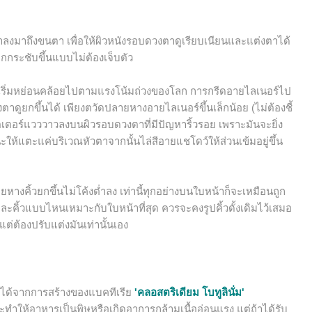
ตาลงมาถึงขนตา เพื่อให้ผิวหนังรอบดวงตาดูเรียบเนียนและแต่งตาได้
ูยกกระชับขึ้นแบบไม่ต้องเจ็บตัว
เริ่มหย่อนคล้อยไปตามแรงโน้มถ่วงของโลก การกรีดอายไลเนอร์ไป
ูยกขึ้นได้ เพียงตวัดปลายหางอายไลเนอร์ขึ้นเล็กน้อย (ไม่ต้องชี้
เตอร์แวววาวลงบนผิวรอบดวงตาที่มีปัญหาริ้วรอย เพราะมันจะยิ่ง
นะให้แตะแค่บริเวณหัวตาจากนั้นไล่สีอายแชโดว์ให้ส่วนเข้มอยู่ขึ้น
ยหางคิ้วยกขึ้นไม่โค้งต่ำลง เท่านี้ทุกอย่างบนใบหน้าก็จะเหมือนถูก
ละคิ้วแบบไหนเหมาะกับใบหน้าที่สุด ควรจะคงรูปคิ้วดั้งเดิมไว้เสมอ
่ต้องปรับแต่งมันเท่านั้นเอง
ัดได้จากการสร้างของแบคทีเรีย
'คลอสตริเดียม โบทูลินั่ม'
จะทำให้อาหารเป็นพิษหรือเกิดอาการกล้ามเนื้ออ่อนแรง แต่ถ้าได้รับ