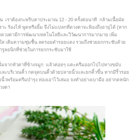
ราต้องกะพริบตาประมาณ 12 - 20 ครั้งต่อนาที กล้ามเนื้อมัด
ะ ร้องไห้ พูดหรือยิ้ม จึงไม่แปลกที่ดวงตาจะฟ้องถึงอายุได้ (หาก
ิวรอบดวงตามีการพัฒนาเทคโนโลยีและวิวัฒนาการมากมาย เพิ่ม
งใส เติมความชุ่มชื้น ลดรอยดำรอยแดง รวมถึงช่วยยกกระชับด้วย
รูลอนิกที่ช่วยในการยกกระชับมาใช้
ริ่มจากหัวตาที่ข้างจมูก แล้วค่อยๆ แตะครีมออกไปไปทางขมับ
ะบริเวณคิ้ว กดจุดบนคิ้วด้วยปลายนิ้วและยกคิ้วขึ้น หากมีริ้วรอย
นิ้วพร้อมครีมบำรุง ท่องเอาไว้เสมอ จงทำอย่างเบามือ อย่ากดหนัก
บดวงตา