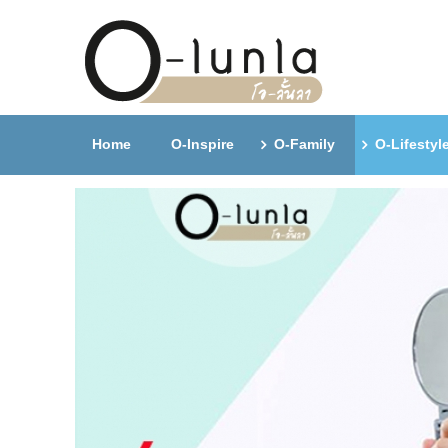
Home
O-Inspire
O-Family
O-Lifestyl