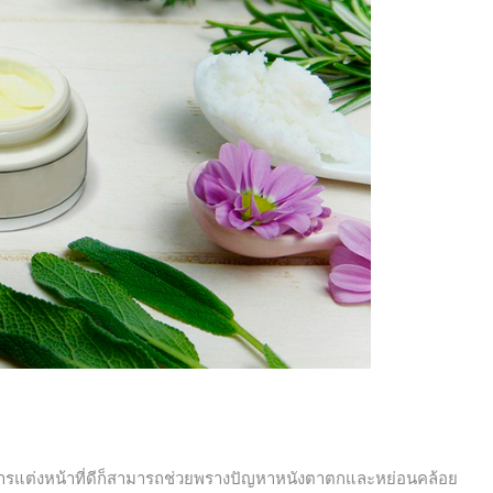
นิคการแต่งหน้าที่ดีก็สามารถช่วยพรางปัญหาหนังตาตกและหย่อนคล้อย