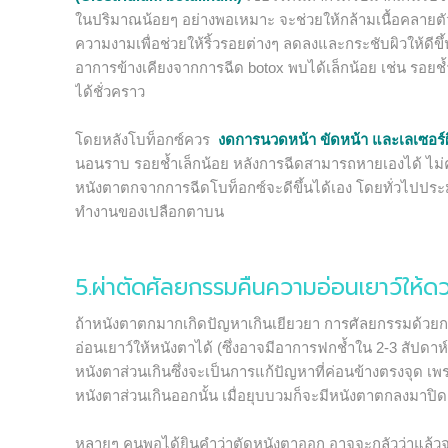
ในปริมาณน้อยๆ อย่างพอเหมาะ จะช่วยให้กล้ามเนื้อคลาย
ความงามเพื่อช่วยให้ริ้วรอยต่างๆ ลดลงและกระชับผิวให้ดีข
อาการข้างเคียงจากการฉีด botox พบได้เล็กน้อย เช่น รอยช้ำ 
ได้ชั่วคราว
โดยหลังโบท็อกซ์ควร
งดการนวดหน้า ขัดหน้า และเลเซอร์ผิ
นอนราบ รอยช้ำเล็กน้อย หลังการฉีดสามารถหายเองได้ ไม
หนังตาตกจากการฉีดโบท็อกซ์จะดีขึ้นได้เอง โดยทั่วไปประม
ทำงานของเปลือกตาบน
5.ผ่าตัดศัลยกรรมคืนความอ่อนเยาว์ให้
ถ้าหนังตาตกมากเกิดปัญหาเกินเยียวยา การศัลยกรรมด้วยการ
อ่อนเยาว์ให้หนังตาได้ (ซึ่งอาจมีอาการฟกช้ำใน 2-3 สัปดา
หนังตาส่วนเกินซึ่งจะเป็นการแก้ปัญหาที่ค่อนข้างตรงจุด เพ
หนังตาส่วนเกินออกนั้น เมื่อยุบบวมก็จะมีหนังตาตกลงมาปิด
หลายๆ คนพอได้ยินคำว่าตัดหนังตาออก อาจจะกลัวว่าแล้วจะห