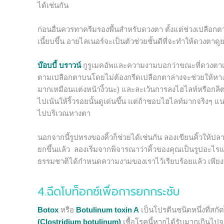
ได้เช่นกัน
ก่อนอื่นควรทาครีมรองพื้นสำหรับดวงตา ตั้งแต่ช่วงเปลือก
เนี้ยบขึ้น อายไลเนอร์จะเป็นตัวช่วยชั้นดีที่จะทำให้ดวงตาด
บ๊อบบี้ บราวน์
กูรูเมคอัพและความงามบอกว่าขณะที่ดวงตา
ตามเปลือกตาบนโดยไม่ต้องกรีดเปลือกตาล่างจะช่วยให้หางตาด
มากเหมือนแต่งหน้างิ้วนะ) และละเว้นการลงไฮไลท์หรือกลิต
ไปเน้นให้ริ้วรอยนั้นดูเด่นขึ้น แต่ถ้าชอบไฮไลท์มากจริงๆ แ
ไปบริเวณหางตา
นอกจากนี้รูปทรงของคิ้วก็ช่วยได้เช่นกัน ลองเขียนคิ้วให้ปลา
ยกขึ้นแล้ว ลองเริ่มจากพิจารณาว่าคิ้วของคุณเป็นรูปอะไรแ
ธรรมชาติได้กำหนดความงามของเราไว้เรียบร้อยแล้ว เพียงแต
4.ฉีดโบท็อกซ์เพื่อการยกกระชับ
Botox
หรือ
Botulinum toxin A
เป็นโปรตีนชนิดหนึ่งที่สก
(Clostridium botulinum)
เชื้อโรคนี้หากได้รับมากเกินไป