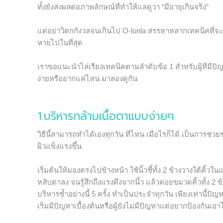
ทั้งยังส่งผลต่อภาพลักษณ์ที่ทำให้แลดูว่า “มีอายุเกินจริง”
แต่อย่าวิตกกังวลจนเกินไป O-lunla สรรหาหลากเทคนิคที
หายไปในที่สุด
เราขอแนะนำไล่เรียงเทคนิคตามลำดับข้อ 1 สำหรับผู้ที่มีป
ง่ายหรือยากแค่ไหน มาลองดูกัน
1.บริหารกล้ามเนื้อตาแบบง่ายๆ
วิธีนี้สามารถทำได้เองทุกวัน ที่ไหน เมื่อไรก็ได้ เป็นกา
ผิวแข็งแรงขึ้น
เริ่มต้นให้มองตรงไปข้างหน้า ใช้นิ้วชี้ทั้ง 2 ข้างวางใต้คิ้ว
หลับตาลง จนรู้สึกถึงแรงดึงจากนิ้ว แล้วค่อยขมวดคิ้วทั้ง 2 ข
บริหารซ้ำอย่างนี้ 5 ครั้ง ทำเป็นประจำทุกวัน เพียงเท่านี้
เริ่มมีปัญหาเบื้องต้นหรือผู้ยังไม่มีปัญหาแต่อยากป้องกันเอาไ