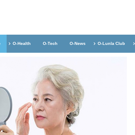
e
O-Health
O-Tech
O-News
O-Lunla Club