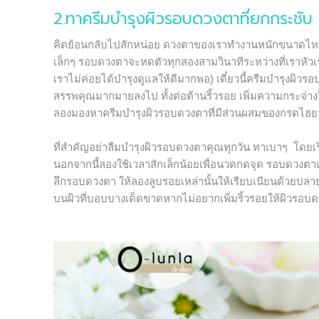
2.ทาครีมบำรุงผิวรอบดวงตาที่ยกกระชับ
คิดย้อนกลับไปสักหน่อย ดวงตาของเราทำงานหนักขนาดไหน เ
เล็กๆ รอบดวงตาจะหดตัวทุกสองสามวินาทีระหว่างที่เราหัวเรา
เราไม่ค่อยได้บำรุงดูแลให้ดีมากพอ) เดี๋ยวนี้ครีมบำรุงผ
สรรพคุณมากมายลงไป ทั้งต่อต้านริ้วรอย เพิ่มความกระจ่า
ลองมองหาครีมบำรุงผิวรอบดวงตาที่มีส่วนผสมของกรดไฮยา
ที่สำคัญอย่าลืมบำรุงผิวรอบดวงตาคุณทุกวัน ทาเบาๆ โดยเ
นอกจากนี้ลองใช้เวลาสักเล็กน้อยเพื่อนวดกดจุด รอบดวงตาแล
ลึกรอบดวงตา ให้ลองลูบรอยเหล่านั้นให้เรียบเนียนด้วยปลาย
บนผิวที่บอบบางเด็ดขาดหากไม่อยากเพิ่มริ้วรอยให้ผิวรอ