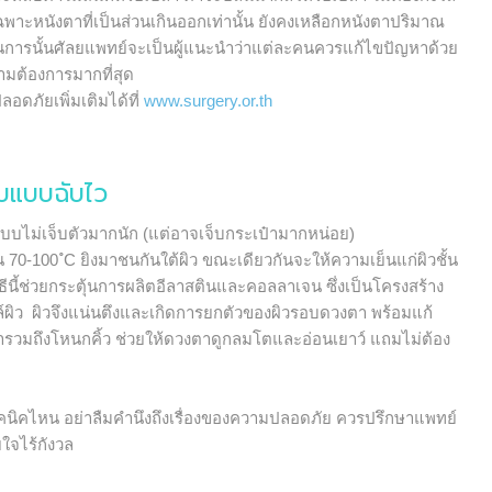
พาะหนังตาที่เป็นส่วนเกินออกเท่านั้น ยังคงเหลือกหนังตาปริมาณ
การนั้นศัลยแพทย์จะเป็นผู้แนะนำว่าแต่ละคนควรแก้ไขปัญหาด้วย
มต้องการมากที่สุด
ดภัยเพิ่มเติมได้ที่
www.surgery.or.th
ับแบบฉับไว
บบไม่เจ็บตัวมากนัก (แต่อาจเจ็บกระเป๋ามากหน่อย)
70-100 ํC ยิงมาชนกันใต้ผิว ขณะเดียวกันจะให้ความเย็นแก่ผิวชั้น
ธีนี้ช่วยกระตุ้นการผลิตอีลาสตินและคอลลาเจน ซึ่งเป็นโครงสร้าง
ลล์ผิว ผิวจึงแน่นตึงและเกิดการยกตัวของผิวรอบดวงตา พร้อมแก้
รวมถึงโหนกคิ้ว ช่วยให้ดวงตาดูกลมโตและอ่อนเยาว์ แถมไม่ต้อง
นิคไหน อย่าลืมคำนึงถึงเรื่องของความปลอดภัย ควรปรึกษาแพทย์
ใจไร้กังวล