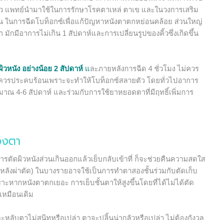
ตัว แพทย์นำมาใช้ในการรักษาโรคตาเหล่ ตาเข และในวงการเสริม
ึ้น ในการฉีดโบท็อกซ์เพื่อแก้ปัญหาหนังตาตกหย่อนคล้อย ส่วนใหญ่
มักมีอาการไม่เกิน 1 สัปดาห์และการเปลี่ยนรูปของคิ้วซึ่งเกิดขึ้น
วหนัง อย่างน้อย 2 สัปดาห์
แ
ละภายหลังการฉีด 4 ชั่วโมง ไม่ควร
่ควรประคบร้อนเพราะจะทำให้โบท็อกซ์สลายตัว โดยทั่วไปอาการ
าณ 4-6 สัปดาห์ และร่วมกับการใช้ยาหยอดตาที่มีฤทธิ์เพิ่มการ
ดวงตา
ตัดผิวหนังส่วนเกินออกแล้วเย็บกลับเข้าที่ ก็จะช่วยคืนความสดใส
ห์หลังผ่าตัด) ในบางรายอาจใช้เป็นการทำตาสองชั้นร่วมกับตัดเก็บ
ราะหากหนังตาตกเยอะ การเย็บชั้นตาให้สูงขึ้นโดยที่ได้ไม่ได้ตัด
เหมือนเดิม
ลับตาไม่สนิทหรือเปล่า ตาจะปลิ้นน่ากลัวหรือเปล่า ไม่ต้องกังวล