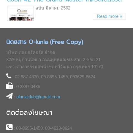
ฉบับ มีนาคม 2562
Read more »
นิตยสาร O-lunla (Free Copy)
บริษัท เปเปอร์คอรัส จำกัด
32/9 หมู่บ้านนัทยา ถนนพุทธมณฑล สาย 2 ซอย 21
แขวงศาลาธรรมสพน์ เขตทวีวัฒนา กรุงเทพฯ 10170
: 02 887 4830, 09-8695-1459, 093629-8624
: 0 2887 0486
:
olunlaclub@gmail.com
ติดต่อลงโฆษณา
: 09-8695-1459
,
09-4629-8624